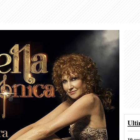
Ult
10 co