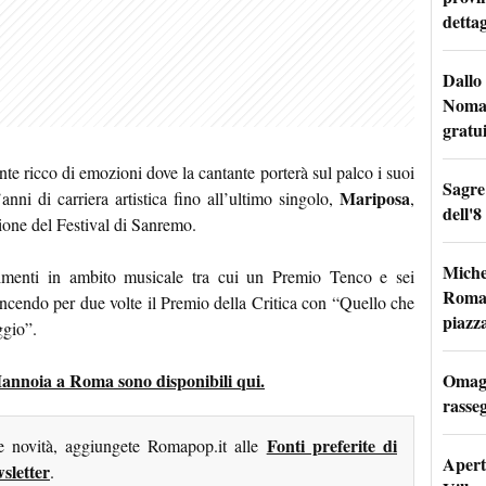
dettag
Dallo 
Nomad
gratu
te ricco di emozioni dove la cantante porterà sul palco i suoi
Sagre
Mariposa
’anni di carriera artistica fino all’ultimo singolo,
,
dell'8
ione del Festival di Sanremo.
Miche
cimenti in ambito musicale tra cui un Premio Tenco e sei
Roma: 
incendo per due volte il Premio della Critica con “Quello che
piazz
ggio”.
Omagg
a Mannoia a Roma sono disponibili qui.
rasseg
Fonti preferite di
me novità, aggiungete Romapop.it alle
Apertu
sletter
.