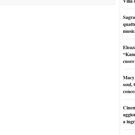
Villa 
Sagra
quattr
music
Eleaz
“Kami
cuore
Macy 
soul, 
conce
Cinem
aggio
a ingr