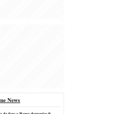
ime News
se da fare a Roma domenica 9