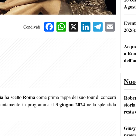
Agost
Event
Facebook
WhatsApp
X
LinkedIn
Telegra
Emai
Condividi:
2026)
Acqua 
a Rom
dell’
Nuo
ia
Roma
ha scelto
come prima tappa del suo tour di concerti
Rober
3 giugno 2024
storia
ppuntamento in programma il
nella splendida
resta 
Giusy 
provi