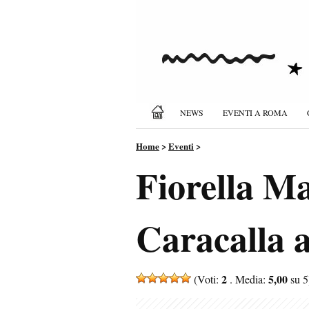
NEWS
EVENTI A ROMA
Home
>
Eventi
>
Fiorella Ma
Caracalla a
2
5,00
(Voti:
. Media:
su 5