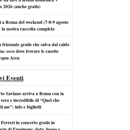
o 2026 (anche gratis)
i a Roma del weekend (7-8-9 agosto
m
l
: la nostra raccolta completa
frizzante gratis che salva dal caldo
a: ecco dove trovare le casette
acqua Acea
vi Eventi
to Saviano arriva a Roma con la
 vera e incredibile di “Quel che
di me”: info e biglietti
Ferreri in concerto gratis in
ncia di Frosinone: data, luogo e