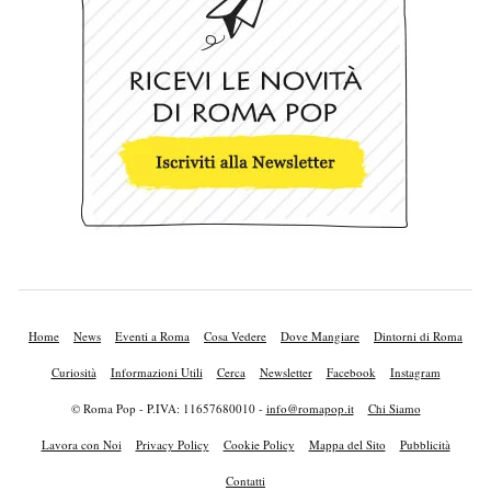
Home
News
Eventi a Roma
Cosa Vedere
Dove Mangiare
Dintorni di Roma
Curiosità
Informazioni Utili
Cerca
Newsletter
Facebook
Instagram
© Roma Pop - P.IVA: 11657680010 -
info@romapop.it
Chi Siamo
Lavora con Noi
Privacy Policy
Cookie Policy
Mappa del Sito
Pubblicità
Contatti