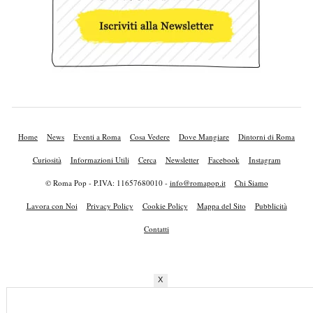
Home
News
Eventi a Roma
Cosa Vedere
Dove Mangiare
Dintorni di Roma
Curiosità
Informazioni Utili
Cerca
Newsletter
Facebook
Instagram
© Roma Pop - P.IVA: 11657680010 -
info@romapop.it
Chi Siamo
Lavora con Noi
Privacy Policy
Cookie Policy
Mappa del Sito
Pubblicità
Contatti
X