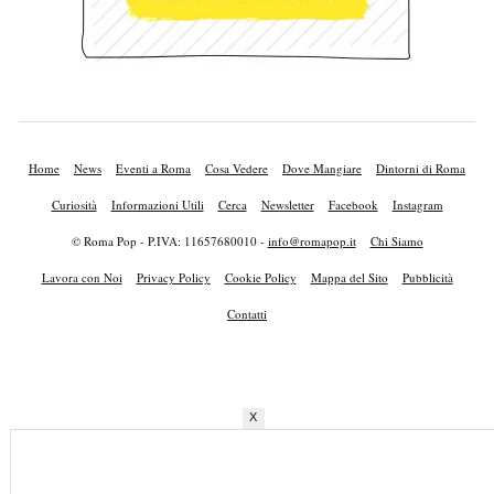
Home
News
Eventi a Roma
Cosa Vedere
Dove Mangiare
Dintorni di Roma
Curiosità
Informazioni Utili
Cerca
Newsletter
Facebook
Instagram
© Roma Pop - P.IVA: 11657680010 -
info@romapop.it
Chi Siamo
Lavora con Noi
Privacy Policy
Cookie Policy
Mappa del Sito
Pubblicità
Contatti
X