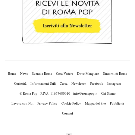
Home
News
Eventi a Roma
Cosa Vedere
Dove Mangiare
Dintorni di Roma
Curiosità
Informazioni Utili
Cerca
Newsletter
Facebook
Instagram
© Roma Pop - P.IVA: 11657680010 -
info@romapop.it
Chi Siamo
Lavora con Noi
Privacy Policy
Cookie Policy
Mappa del Sito
Pubblicità
Contatti