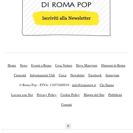
Home
News
Eventi a Roma
Cosa Vedere
Dove Mangiare
Dintorni di Roma
Curiosità
Informazioni Utili
Cerca
Newsletter
Facebook
Instagram
© Roma Pop - P.IVA: 11657680010 -
info@romapop.it
Chi Siamo
Lavora con Noi
Privacy Policy
Cookie Policy
Mappa del Sito
Pubblicità
Contatti
X