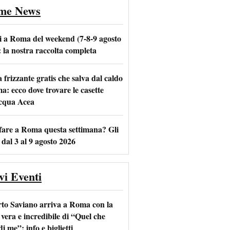
ime News
i a Roma del weekend (7-8-9 agosto
: la nostra raccolta completa
frizzante gratis che salva dal caldo
m
l
a: ecco dove trovare le casette
acqua Acea
fare a Roma questa settimana? Gli
 dal 3 al 9 agosto 2026
vi Eventi
to Saviano arriva a Roma con la
 vera e incredibile di “Quel che
di me”: info e biglietti