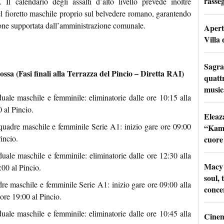
rasseg
. Il calendario degli assalti d’alto livello prevede inoltre
el fioretto maschile proprio sul belvedere romano, garantendo
ione supportata dall’amministrazione comunale.
Apertu
Villa 
Sagra
ssa (Fasi finali alla Terrazza del Pincio – Diretta RAI)
quattr
music
uale maschile e femminile: eliminatorie dalle ore 10:15 alla
0 al Pincio.
Eleaz
uadre maschile e femminile Serie A1: inizio gare ore 09:00
“Kami
Pincio.
cuore
uale maschile e femminile: eliminatorie dalle ore 12:30 alla
Macy 
0:00 al Pincio.
soul, 
re maschile e femminile Serie A1: inizio gare ore 09:00 alla
conce
e ore 19:00 al Pincio.
ale maschile e femminile: eliminatorie dalle ore 10:45 alla
Cinem