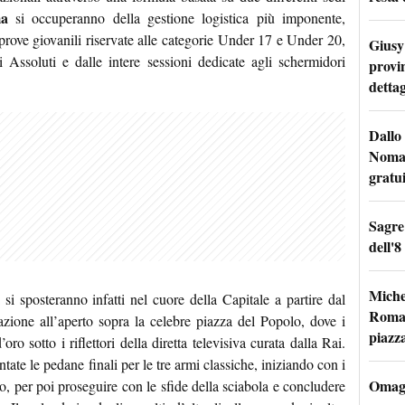
ma
si occuperanno della gestione logistica più imponente,
prove giovanili riservate alle categorie Under 17 e Under 20,
Giusy 
i Assoluti e dalle intere sessioni dedicate agli schermidori
provi
dettag
Dallo 
Nomad
gratu
Sagre
dell'8
Miche
i si sposteranno infatti nel cuore della Capitale a partire dal
Roma: 
zione all’aperto sopra la celebre piazza del Popolo, dove i
piazz
ro sotto i riflettori della diretta televisiva curata dalla Rai.
ate le pedane finali per le tre armi classiche, iniziando con i
Omagg
to, per poi proseguire con le sfide della sciabola e concludere