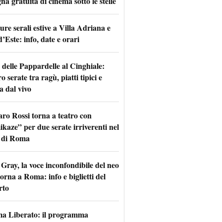
na gratuita di cinema sotto le stelle
re serali estive a Villa Adriana e
d’Este: info, date e orari
 delle Pappardelle al Cinghiale:
o serate tra ragù, piatti tipici e
a dal vivo
aro Rossi torna a teatro con
kaze” per due serate irriverenti nel
 di Roma
Gray, la voce inconfondibile del neo
torna a Roma: info e biglietti del
rto
a Liberato: il programma