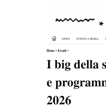
NEWS
EVENTI A ROMA
Home
>
Eventi
>
I big della
e programm
2026