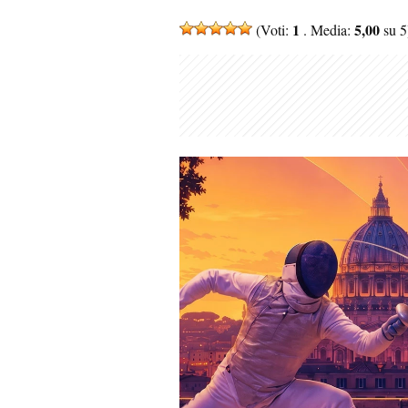
1
5,00
(Voti:
. Media:
su 5