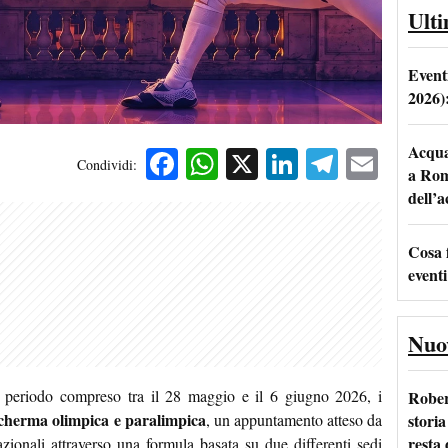
Ult
Event
2026)
Acqua 
Facebook
WhatsApp
X
LinkedIn
Telegra
Emai
Condividi:
a Rom
dell’
Cosa 
eventi
Nuo
l periodo compreso tra il 28 maggio e il 6 giugno 2026, i
Rober
scherma olimpica e paralimpica
storia
, un appuntamento atteso da
resta 
nazionali attraverso una formula basata su due differenti sedi