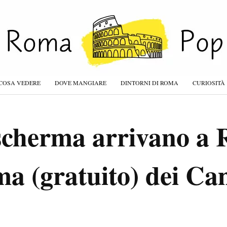
COSA VEDERE
DOVE MANGIARE
DINTORNI DI ROMA
CURIOSITÀ
 scherma arrivano a 
a (gratuito) dei Ca