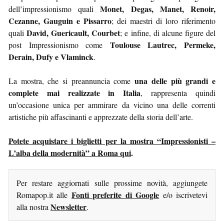
Monet, Degas, Manet, Renoir,
dell’impressionismo quali
Cezanne, Gauguin e Pissarro
; dei maestri di loro riferimento
David, Guericault, Courbet
quali
; e infine, di alcune figure del
Toulouse Lautrec, Permeke,
post Impressionismo come
Derain, Dufy e Vlaminck
.
una delle più grandi e
La mostra, che si preannuncia come
complete mai realizzate in Italia
, rappresenta quindi
un’occasione unica per ammirare da vicino una delle correnti
artistiche più affascinanti e apprezzate della storia dell’arte.
Potete acquistare i biglietti per la mostra “Impressionisti –
L’alba della modernità” a Roma qui
.
Per restare aggiornati sulle prossime novità, aggiungete
Fonti preferite di Google
Romapop.it alle
e/o iscrivetevi
Newsletter
alla nostra
.