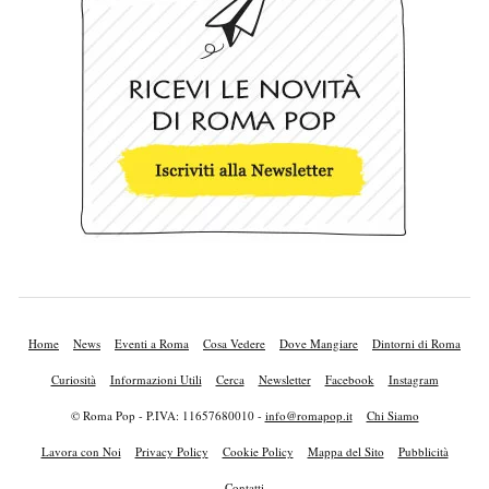
Home
News
Eventi a Roma
Cosa Vedere
Dove Mangiare
Dintorni di Roma
Curiosità
Informazioni Utili
Cerca
Newsletter
Facebook
Instagram
© Roma Pop - P.IVA: 11657680010 -
info@romapop.it
Chi Siamo
Lavora con Noi
Privacy Policy
Cookie Policy
Mappa del Sito
Pubblicità
Contatti