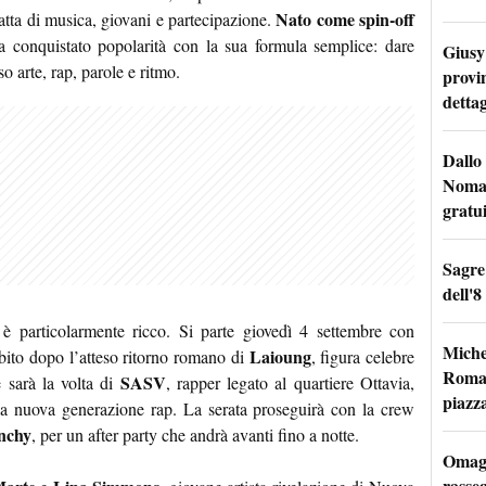
Nato come spin-off
fatta di musica, giovani e partecipazione.
 ha conquistato popolarità con la sua formula semplice: dare
Giusy 
o arte, rap, parole e ritmo.
provi
dettag
Dallo 
Nomad
gratu
Sagre
dell'8
è particolarmente ricco. Si parte giovedì 4 settembre con
Miche
Laioung
bito dopo l’atteso ritorno romano di
, figura celebre
Roma: 
SASV
e sarà la volta di
, rapper legato al quartiere Ottavia,
piazz
la nuova generazione rap. La serata proseguirà con la crew
nchy
, per un after party che andrà avanti fino a notte.
Omagg
rasseg