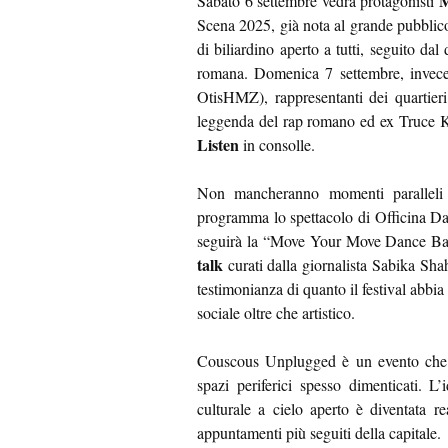
M
Sabato 6 settembre vedrà protagonisti
Scena 2025, già nota al grande pubblico
di biliardino aperto a tutti, seguito dal
romana. Domenica 7 settembre, invece
OtisHMZ), rappresentanti dei quartieri
leggenda del rap romano ed ex Truce K
Listen
in consolle.
Non mancheranno momenti paralleli d
programma lo spettacolo di Officina D
seguirà la “Move Your Move Dance Batt
talk
curati dalla giornalista Sabika Shah 
testimonianza di quanto il festival abbia
sociale oltre che artistico.
Couscous Unplugged è un evento che m
spazi periferici spesso dimenticati. L
culturale a cielo aperto è diventata r
appuntamenti più seguiti della capitale.