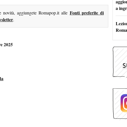
aggio
a ingr
Fonti preferite di
me novità, aggiungete Romapop.it alle
sletter
.
Lezion
Roma:
re 2025
da