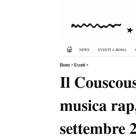
NEWS
EVENTI A ROMA
Home
>
Eventi
>
Il Couscou
musica rap,
settembre 