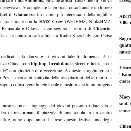
arte
Lina Simmons
e
, giovane artista rivelazione di Nuova
 televisivo. A completare la giornata ci sarà anche un torneo
Glamorize
 djset di
, tra i nomi più interessanti della nightlife
Apertu
HMZ Crew
, gran finale con la
(WestHMZ, NioksHMZ,
Villa 
Chicoria
 Palmarola e Ottavia, a cui seguirà il ritorno di
,
Close
lan. La chiusura sarà affidata a Radio Kaos Italy con
Sagra
quattr
music
edicati alla danza e ai giovani talenti: domenica è in
hip hop, breakdance, street e heels
anza Ottavia con
, a cui
Eleaz
le” con giudici e dj d’eccezione. A questo si aggiungono i
“Kami
Povia, mercatini e attività delle associazioni del territorio, a
cuore
 saputo coinvolgere la rete locale e trasformarsi in un progetto
Macy 
soul, 
ostra come i linguaggi dei giovani possano ridare vita a
conce
’idea di trasformare il piazzale di una scuola in un centro
ealtà e, anno dopo anno, ha reso questo festival uno degli
Cinem