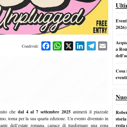
Ult
Event
2026)
Acqua 
Facebook
WhatsApp
X
LinkedIn
Telegra
Emai
Condividi:
a Rom
dell’
Cosa 
eventi
Nuo
dal 4 al 7 settembre 2025
atuito che
animerà il piazzale
Rober
storia
mo, torna per la sua quarta edizione. Un evento diventato in
resta 
nte dell’estate romana, capace di trasformare una zona