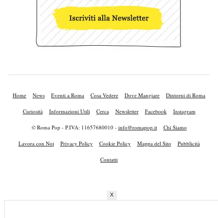
Home
News
Eventi a Roma
Cosa Vedere
Dove Mangiare
Dintorni di Roma
Curiosità
Informazioni Utili
Cerca
Newsletter
Facebook
Instagram
© Roma Pop - P.IVA: 11657680010 -
info@romapop.it
Chi Siamo
Lavora con Noi
Privacy Policy
Cookie Policy
Mappa del Sito
Pubblicità
Contatti
X