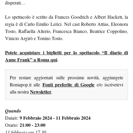
disperati…
Lo spettacolo è scritto da Frances Goodrich e Albert Hackett, la
regia è di Carlo Emilio Lerici. Nel cast Roberto Attias, Eleonora
Tosto, Raffaella Alterio, Francesca Bianco, Beatrice Coppolino,
Vinicio Argirò e Tonino Tosto.
Potete acquistare i biglietti per lo spettacolo “Il diario di
Anne Frank” a Roma qui
.
Per restare aggiornati sulle prossime novità, aggiungete
Fonti preferite di Google
Romapop.it alle
e/o iscrivetevi
Newsletter
alla nostra
.
Quando
9 Febbraio 2024 - 11 Febbraio 2024
Data/e:
21:00 - 23:00
Orario:
11 febbraio ore 17.30