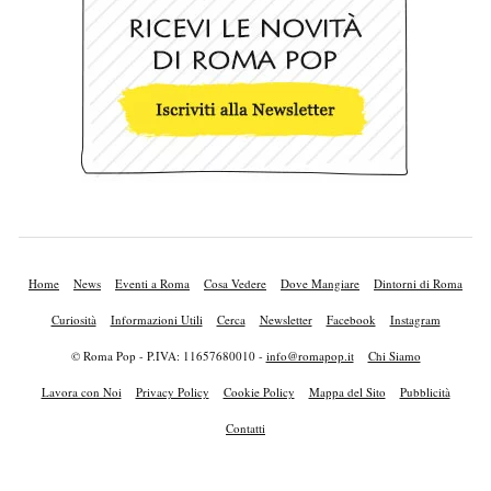
Home
News
Eventi a Roma
Cosa Vedere
Dove Mangiare
Dintorni di Roma
Curiosità
Informazioni Utili
Cerca
Newsletter
Facebook
Instagram
© Roma Pop - P.IVA: 11657680010 -
info@romapop.it
Chi Siamo
Lavora con Noi
Privacy Policy
Cookie Policy
Mappa del Sito
Pubblicità
Contatti