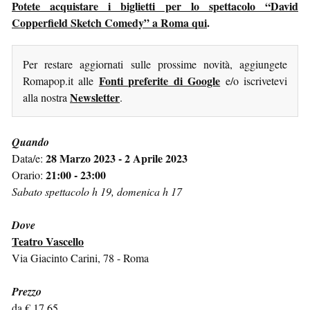
Potete acquistare i biglietti per lo spettacolo “David
Copperfield Sketch Comedy” a Roma qui
.
Per restare aggiornati sulle prossime novità, aggiungete
Fonti preferite di Google
Romapop.it alle
e/o iscrivetevi
Newsletter
alla nostra
.
Quando
28 Marzo 2023 - 2 Aprile 2023
Data/e:
21:00 - 23:00
Orario:
Sabato spettacolo h 19, domenica h 17
Dove
Teatro Vascello
Via Giacinto Carini, 78 - Roma
Prezzo
da € 17,65