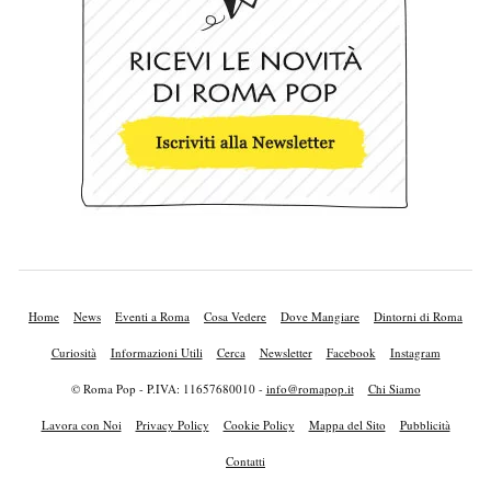
Home
News
Eventi a Roma
Cosa Vedere
Dove Mangiare
Dintorni di Roma
Curiosità
Informazioni Utili
Cerca
Newsletter
Facebook
Instagram
© Roma Pop - P.IVA: 11657680010 -
info@romapop.it
Chi Siamo
Lavora con Noi
Privacy Policy
Cookie Policy
Mappa del Sito
Pubblicità
Contatti