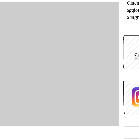
Cinem
aggio
a ingr