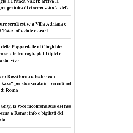
io a Franca Valeri: arriva la
na gratuita di cinema sotto le stelle
re serali estive a Villa Adriana e
d’Este: info, date e orari
 delle Pappardelle al Cinghiale:
o serate tra ragù, piatti tipici e
a dal vivo
aro Rossi torna a teatro con
kaze” per due serate irriverenti nel
 di Roma
Gray, la voce inconfondibile del neo
torna a Roma: info e biglietti del
rto