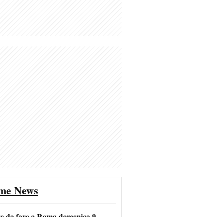
ime News
se da fare a Roma domenica 9