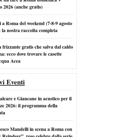
o 2026 (anche gratis)
i a Roma del weekend (7-8-9 agosto
m
l
: la nostra raccolta completa
frizzante gratis che salva dal caldo
a: ecco dove trovare le casette
acqua Acea
vi Eventi
alcare e Giancane in acustico per il
ze 2026: il programma della
ata
esco Mandelli in scena a Roma con
 Reindeer”, reso celebre dalla serie