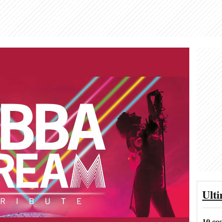
Ult
10 co