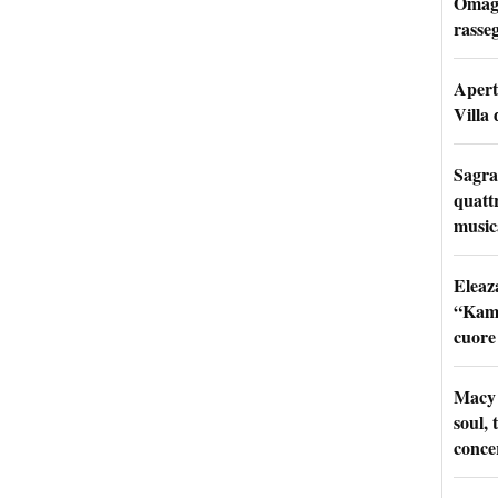
Omagg
rasseg
Apertu
Villa 
Sagra
quattr
music
Eleaz
“Kami
cuore
Macy 
soul, 
conce