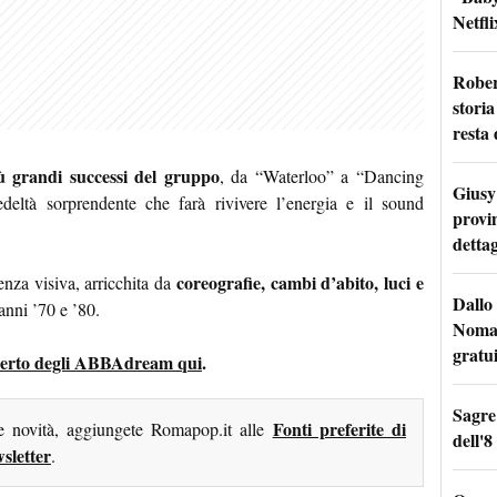
Netfli
Rober
storia
resta 
iù grandi successi del gruppo
, da “Waterloo” a “Dancing
Giusy 
deltà sorprendente che farà rivivere l’energia e il sound
provi
dettag
coreografie, cambi d’abito, luci e
nza visiva, arricchita da
Dallo 
anni ’70 e ’80.
Nomad
gratu
concerto degli ABBAdream qui
.
Sagre
Fonti preferite di
me novità, aggiungete Romapop.it alle
dell'8
sletter
.