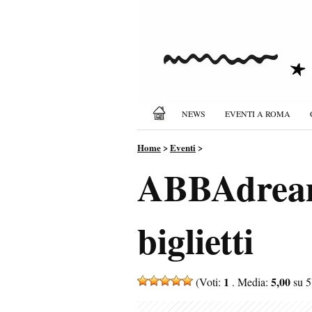
NEWS
EVENTI A ROMA
Home
>
Eventi
>
ABBAdream
biglietti
1
5,00
(Voti:
. Media:
su 5