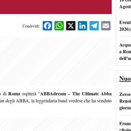
Agost
Event
Facebook
WhatsApp
X
LinkedIn
Telegra
Emai
Condividi:
2026)
Acqua 
a Rom
dell’
Nuo
Roma
ABBAdream – The Ultimate Abba
o di
ospiterà “
Zeroc
Renoi
i fan degli ABBA, la leggendaria band svedese che ha venduto
giorn
Franc
“Baby