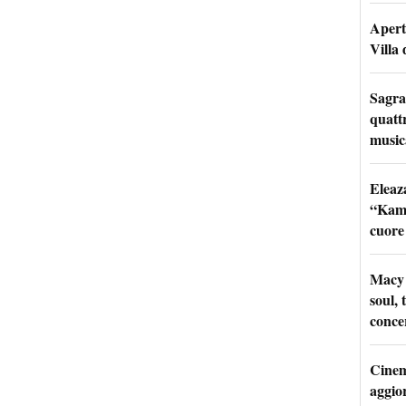
Apertu
Villa 
Sagra
quattr
music
Eleaz
“Kami
cuore
Macy 
soul, 
conce
Cinem
aggio