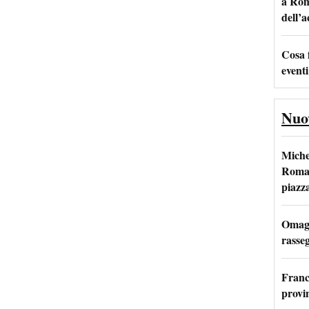
a Rom
dell’
Cosa 
eventi
Nuo
Miche
Roma: 
piazz
Omagg
rasseg
Franc
provi