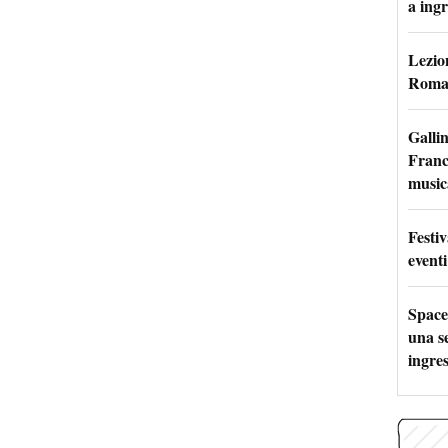
a ingr
Lezion
Roma:
Galli
France
music
Festi
eventi
Space
una se
ingres