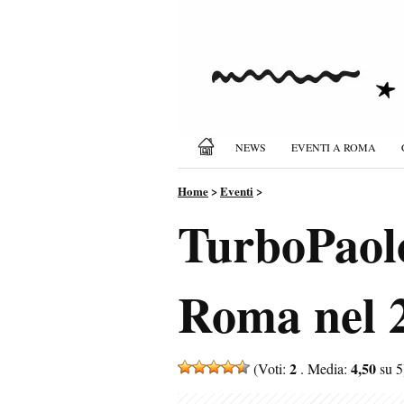
NEWS
EVENTI A ROMA
Home
>
Eventi
>
TurboPaolo
Roma nel 
2
4,50
(Voti:
. Media:
su 5