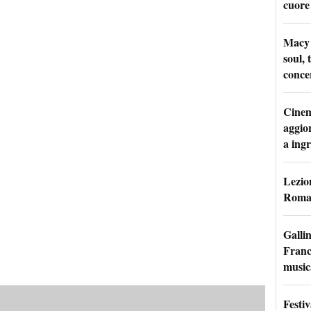
cuore
Macy 
soul, 
conce
Cinem
aggio
a ingr
Lezion
Roma:
Galli
France
music
Festi