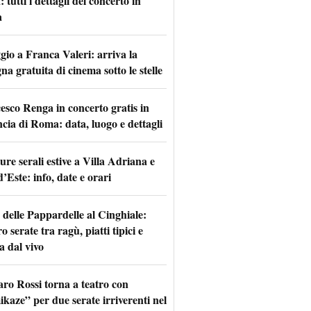
tutti i dettagli del concerto in
a
io a Franca Valeri: arriva la
na gratuita di cinema sotto le stelle
esco Renga in concerto gratis in
ncia di Roma: data, luogo e dettagli
re serali estive a Villa Adriana e
d’Este: info, date e orari
 delle Pappardelle al Cinghiale:
o serate tra ragù, piatti tipici e
a dal vivo
aro Rossi torna a teatro con
kaze” per due serate irriverenti nel