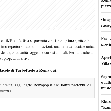
Roma: 
piazz
Omagg
rasseg
Franc
 TikTok, l’artista si presenta con il suo primo spettacolo in
provi
issimo repertorio fatto di imitazioni, una mimica facciale unica
 della quotidianità, oggetti e curiosi animali. Per lui anche un
Apertu
vi progetti in arrivo.
Villa 
spettacolo di TurboPaolo a Roma qui
.
Sagra
quattr
Fonti preferite di
me novità, aggiungete Romapop.it alle
music
sletter
.
Eleaz
“Kami