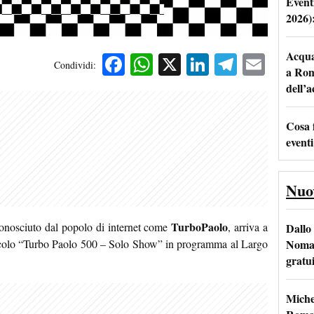
Event
2026)
Acqua 
Facebook
WhatsApp
X
LinkedIn
Telegra
Emai
Condividi:
a Rom
dell’
Cosa 
eventi
Nuo
TurboPaolo
onosciuto dal popolo di internet come
, arriva a
Dallo 
Nomad
tacolo “Turbo Paolo 500 – Solo Show” in programma al Largo
gratu
Miche