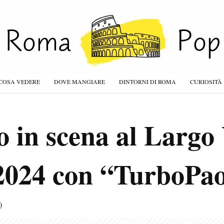
COSA VEDERE
DOVE MANGIARE
DINTORNI DI ROMA
CURIOSITÀ
 in scena al Largo
2024 con “TurboPao
)