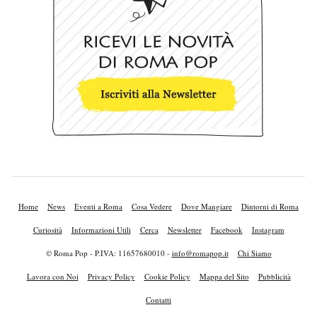
Home
News
Eventi a Roma
Cosa Vedere
Dove Mangiare
Dintorni di Roma
Curiosità
Informazioni Utili
Cerca
Newsletter
Facebook
Instagram
© Roma Pop - P.IVA: 11657680010 -
info@romapop.it
Chi Siamo
Lavora con Noi
Privacy Policy
Cookie Policy
Mappa del Sito
Pubblicità
Contatti