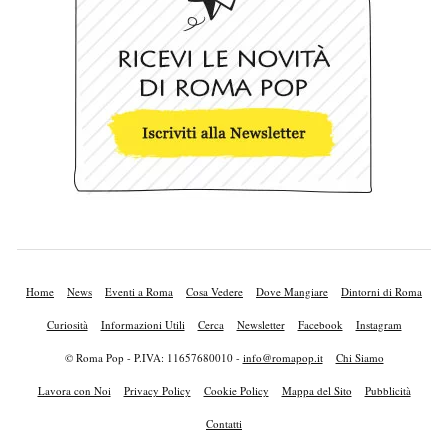
Home
News
Eventi a Roma
Cosa Vedere
Dove Mangiare
Dintorni di Roma
Curiosità
Informazioni Utili
Cerca
Newsletter
Facebook
Instagram
© Roma Pop - P.IVA: 11657680010 -
info@romapop.it
Chi Siamo
Lavora con Noi
Privacy Policy
Cookie Policy
Mappa del Sito
Pubblicità
Contatti