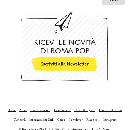
Home
News
Eventi a Roma
Cosa Vedere
Dove Mangiare
Dintorni di Roma
Curiosità
Informazioni Utili
Cerca
Newsletter
Facebook
Instagram
© Roma Pop - P.IVA: 11657680010 -
info@romapop.it
Chi Siamo