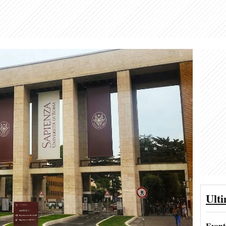
Ult
Event