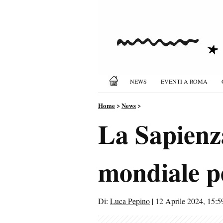
NEWS
EVENTI A ROMA
Home
>
News
>
La Sapienz
mondiale pe
Di:
Luca Pepino
|
12 Aprile 2024, 15:5