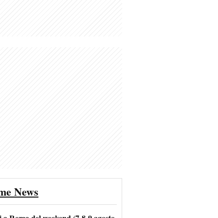
ime News
i a Roma del weekend (7-8-9 agosto