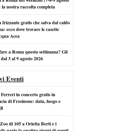
: la nostra raccolta completa
frizzante gratis che salva dal caldo
a: ecco dove trovare le casette
m
l
acqua Acea
fare a Roma questa settimana? Gli
 dal 3 al 9 agosto 2026
vi Eventi
Ferreri in concerto gratis in
ncia di Frosinone: data, luogo e
li
Zoo di 105 a Orietta Berti e i
i: parte la quattro giorni di eventi