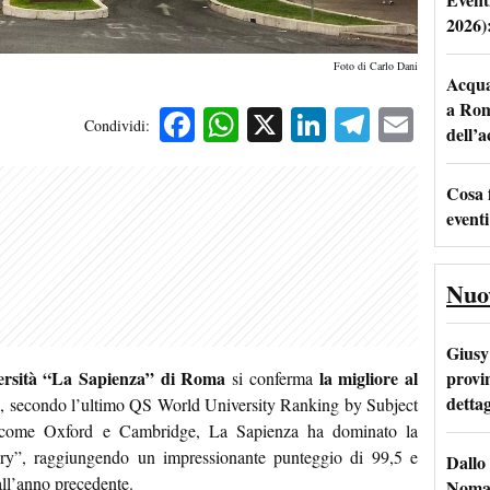
2026)
Foto di Carlo Dani
Acqua 
a Rom
Facebook
WhatsApp
X
LinkedIn
Telegra
Emai
Condividi:
dell’
Cosa 
eventi
Nuo
Giusy 
provi
ersità “La Sapienza” di Roma
la migliore al
si conferma
dettag
a
, secondo l’ultimo QS World University Ranking by Subject
ome Oxford e Cambridge, La Sapienza ha dominato la
ory”, raggiungendo un impressionante punteggio di 99,5 e
Dallo 
 all’anno precedente.
Nomad