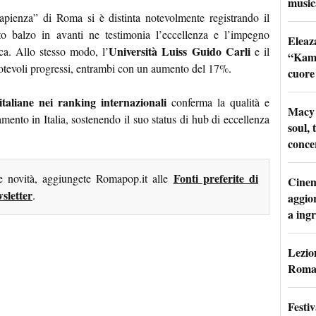
music
apienza” di Roma si è distinta notevolmente registrando il
to balzo in avanti ne testimonia l’eccellenza e l’impegno
Eleaz
Università Luiss Guido Carli
ca. Allo stesso modo, l’
e il
“Kami
otevoli progressi, entrambi con un aumento del 17%.
cuore
italiane nei ranking internazionali
conferma la qualità e
Macy 
amento in Italia, sostenendo il suo status di hub di eccellenza
soul, 
conce
Fonti preferite di
me novità, aggiungete Romapop.it alle
Cinem
sletter
.
aggio
a ingr
Lezion
Roma:
Festi