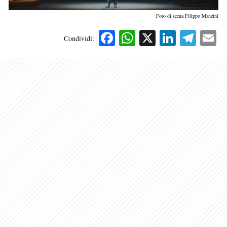
Foto di scena Filippo Manzini
Facebook
WhatsApp
X
Linked
Tele
E
Condividi: