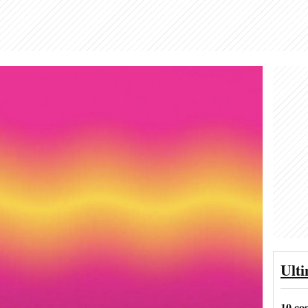
Ult
10 co