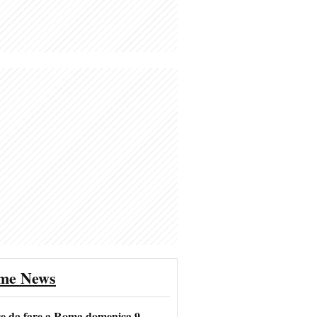
ime News
se da fare a Roma domenica 9