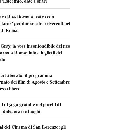
d’Este: info, date e orari
aro Rossi torna a teatro con
kaze” per due serate irriverenti nel
 di Roma
Gray, la voce inconfondibile del neo
torna a Roma: info e biglietti del
rto
a Liberato: il programma
rnato dei film di Agosto e Settembre
esso libero
i di yoga gratuite nei parchi di
 date, orari e luoghi
val del Cinema di San Lorenzo: gli