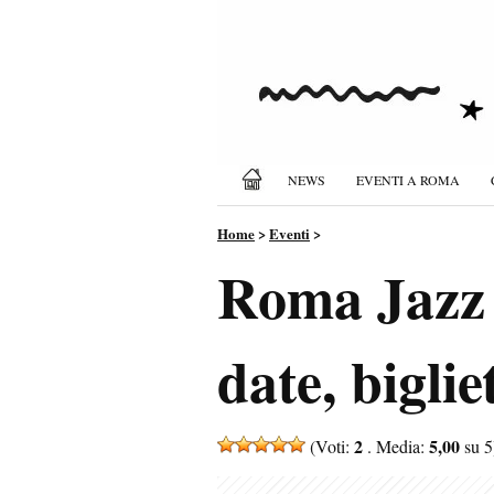
NEWS
EVENTI A ROMA
Home
>
Eventi
>
Roma Jazz 
date, bigliet
2
5,00
(Voti:
. Media:
su 5