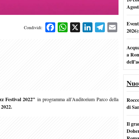
Agost
Event
Facebook
WhatsApp
X
LinkedIn
Telegra
Emai
Condividi:
2026)
Acqua 
a Rom
dell’
Nuo
z Festival 2022”
in programma all’Auditorium Parco della
Rocco 
 2022.
di San
Il gr
Doher
Roma: 