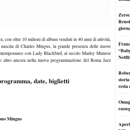
Zeroc
Renoi
giorn
a, con oltre 10 milioni di album venduti in 40 anni di attività,
Franc
nascita di Charles Mingus, la grande presenza delle nuove
“Baby
 contemporaneo con Lady Blackbird, al secolo Marley Munroe
Netfli
o altro ancora nella nuova programmazione del Roma Jazz
Rober
storia
rogramma, date, biglietti
resta 
a
Omagg
rasseg
uono Mingus
Apertu