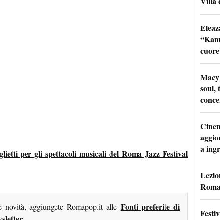
Villa 
Eleaz
“Kami
cuore
Macy 
soul, 
conce
Cinem
aggio
a ingr
glietti per gli spettacoli musicali del Roma Jazz Festival
Lezion
Roma:
Fonti preferite di
me novità, aggiungete Romapop.it alle
Festi
sletter
.