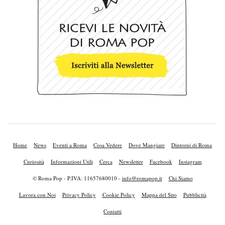
Home
News
Eventi a Roma
Cosa Vedere
Dove Mangiare
Dintorni di Roma
Curiosità
Informazioni Utili
Cerca
Newsletter
Facebook
Instagram
© Roma Pop - P.IVA: 11657680010 -
info@romapop.it
Chi Siamo
Lavora con Noi
Privacy Policy
Cookie Policy
Mappa del Sito
Pubblicità
Contatti