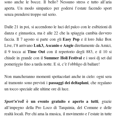
sono anche le bocce. Il bello? Nessuno stress e tutto all’aria
aperta. Un modo simpatico per godersi l’estate facendo sport
senza prendersi troppo sul serio.
Dalle 21 in poi, si accendono le luci del palco con le esibizioni di
danza e ginnastica, ma è alle 22 che la spiaggia cambia davvero
Easy Pop
faccia. Il 7 agosto si parte con gli
e il loro Juke Box
Luk3, Ascanio e Angie
Live, l’8 arrivano
direttamente da Amici,
Time Out
il 9 tocca ai
con il repertorio degli 883, e il 10 si
Summer Holi Festival
chiude in grande con il
e i suoi dj set dal
pomeriggio fino a tarda notte. E sì, c’è l’obbligo di ballare!
Non mancheranno momenti spettacolari anche in cielo: ogni sera
passaggi dei deltaplani
al tramonto sono previsti i
, che regalano
un tocco speciale alle ultime ore di luce.
è un evento gratuito e aperto a tutti
Sport’n’roll
, grazie
all’impegno della Pro Loco di Tarquinia, del Comune e delle
realtà locali. Per chi ama la musica, il movimento e l’estate in tutte