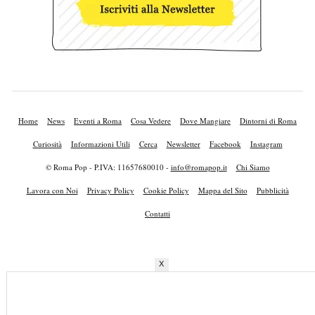
Home
News
Eventi a Roma
Cosa Vedere
Dove Mangiare
Dintorni di Roma
Curiosità
Informazioni Utili
Cerca
Newsletter
Facebook
Instagram
© Roma Pop - P.IVA: 11657680010 -
info@romapop.it
Chi Siamo
Lavora con Noi
Privacy Policy
Cookie Policy
Mappa del Sito
Pubblicità
Contatti
X