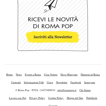
Home
News
Eventi a Roma
Cosa Vedere
Dove Mangiare
Dintorni di Roma
Curiosità
Informazioni Utili
Cerca
Newsletter
Facebook
Instagram
© Roma Pop - P.IVA: 11657680010 -
info@romapop.it
Chi Siamo
Lavora con Noi
Privacy Policy
Cookie Policy
Mappa del Sito
Pubblicità
Contatti