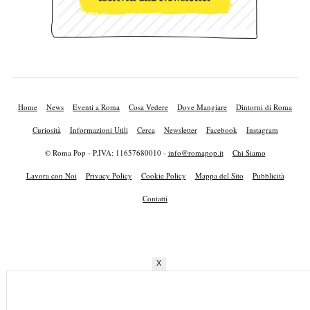
Home
News
Eventi a Roma
Cosa Vedere
Dove Mangiare
Dintorni di Roma
Curiosità
Informazioni Utili
Cerca
Newsletter
Facebook
Instagram
© Roma Pop - P.IVA: 11657680010 -
info@romapop.it
Chi Siamo
Lavora con Noi
Privacy Policy
Cookie Policy
Mappa del Sito
Pubblicità
Contatti
X