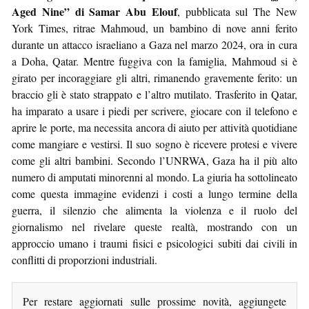
Aged Nine” di Samar Abu Elouf
, pubblicata sul The New
York Times, ritrae Mahmoud, un bambino di nove anni ferito
durante un attacco israeliano a Gaza nel marzo 2024, ora in cura
a Doha, Qatar. Mentre fuggiva con la famiglia, Mahmoud si è
girato per incoraggiare gli altri, rimanendo gravemente ferito: un
braccio gli è stato strappato e l’altro mutilato. Trasferito in Qatar,
ha imparato a usare i piedi per scrivere, giocare con il telefono e
aprire le porte, ma necessita ancora di aiuto per attività quotidiane
come mangiare e vestirsi. Il suo sogno è ricevere protesi e vivere
come gli altri bambini. Secondo l’UNRWA, Gaza ha il più alto
numero di amputati minorenni al mondo. La giuria ha sottolineato
come questa immagine evidenzi i costi a lungo termine della
guerra, il silenzio che alimenta la violenza e il ruolo del
giornalismo nel rivelare queste realtà, mostrando con un
approccio umano i traumi fisici e psicologici subiti dai civili in
conflitti di proporzioni industriali.
Per restare aggiornati sulle prossime novità, aggiungete