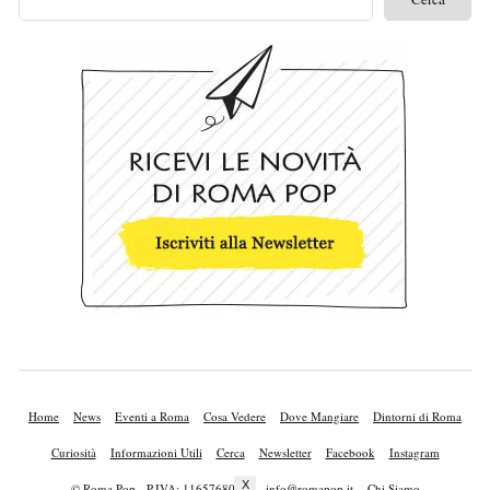
Home
News
Eventi a Roma
Cosa Vedere
Dove Mangiare
Dintorni di Roma
Curiosità
Informazioni Utili
Cerca
Newsletter
Facebook
Instagram
X
© Roma Pop - P.IVA: 11657680010 -
info@romapop.it
Chi Siamo