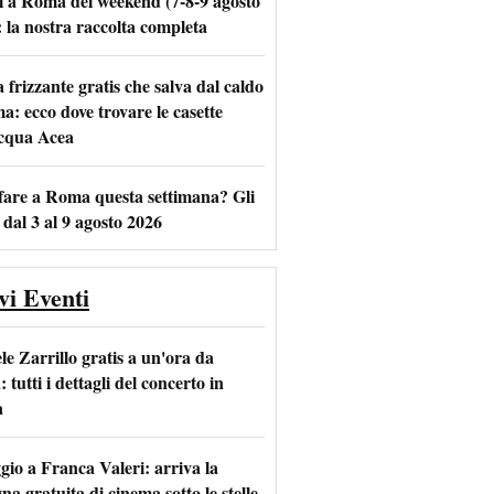
i a Roma del weekend (7-8-9 agosto
: la nostra raccolta completa
frizzante gratis che salva dal caldo
m
l
a: ecco dove trovare le casette
acqua Acea
fare a Roma questa settimana? Gli
 dal 3 al 9 agosto 2026
vi Eventi
le Zarrillo gratis a un'ora da
tutti i dettagli del concerto in
a
io a Franca Valeri: arriva la
na gratuita di cinema sotto le stelle