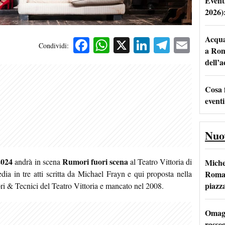
Event
2026)
Acqua 
Facebook
WhatsApp
X
LinkedIn
Telegra
Emai
Condividi:
a Rom
dell’
Cosa 
eventi
Nuo
2024
Rumori fuori scena
andrà in scena
al Teatro Vittoria di
Miche
Roma: 
ia in tre atti scritta da Michael Frayn e qui proposta nella
piazz
tori & Tecnici del Teatro Vittoria e mancato nel 2008.
Omagg
rasseg