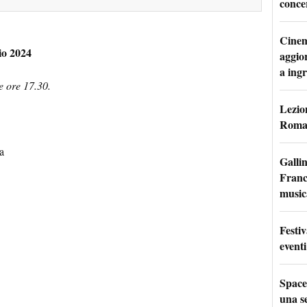
conce
Cinem
io 2024
aggio
a ingr
e ore 17.30.
Lezion
Roma:
a
Galli
France
music
Festi
eventi
Space
una se