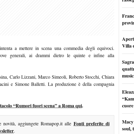
Franc
provi
Apertu
Villa 
intenta a mettere in scena una commedia degli equivoci.
prove generali, ai drammi dietro le quinte e infine alla
Sagra
quattr
music
ina, Carlo Lizzani, Marco Simeoli, Roberto Stocchi, Chiara
cini e Simone Balletti. La produzione è della compagnia
Eleaz
“Kami
cuore
spettacolo “Rumori fuori scena” a Roma qui
.
Macy 
Fonti preferite di
me novità, aggiungete Romapop.it alle
soul, 
sletter
.