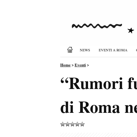
NEWS
EVENTI A ROMA
Home
>
Eventi
>
“Rumori fu
di Roma nel