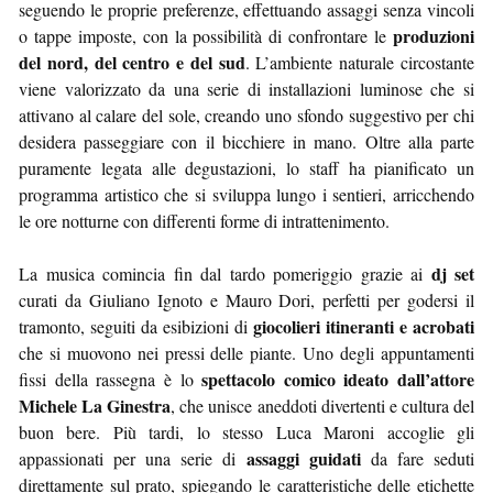
seguendo le proprie preferenze, effettuando assaggi senza vincoli
produzioni
o tappe imposte, con la possibilità di confrontare le
del nord, del centro e del sud
. L’ambiente naturale circostante
viene valorizzato da una serie di installazioni luminose che si
attivano al calare del sole, creando uno sfondo suggestivo per chi
desidera passeggiare con il bicchiere in mano. Oltre alla parte
puramente legata alle degustazioni, lo staff ha pianificato un
programma artistico che si sviluppa lungo i sentieri, arricchendo
le ore notturne con differenti forme di intrattenimento.
dj set
La musica comincia fin dal tardo pomeriggio grazie ai
curati da Giuliano Ignoto e Mauro Dori, perfetti per godersi il
giocolieri itineranti e acrobati
tramonto, seguiti da esibizioni di
che si muovono nei pressi delle piante. Uno degli appuntamenti
spettacolo comico ideato dall’attore
fissi della rassegna è lo
Michele La Ginestra
, che unisce aneddoti divertenti e cultura del
buon bere. Più tardi, lo stesso Luca Maroni accoglie gli
assaggi guidati
appassionati per una serie di
da fare seduti
direttamente sul prato, spiegando le caratteristiche delle etichette