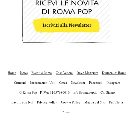
Home
News
Eventi a Roma
Cosa Vedere
Dove Mangiare
Dintorni di Roma
Curiosità
Informazioni Utili
Cerca
Newsletter
Facebook
Instagram
© Roma Pop - P.IVA: 11657680010 -
info@romapop.it
Chi Siamo
Lavora con Noi
Privacy Policy
Cookie Policy
Mappa del Sito
Pubblicità
Contatti