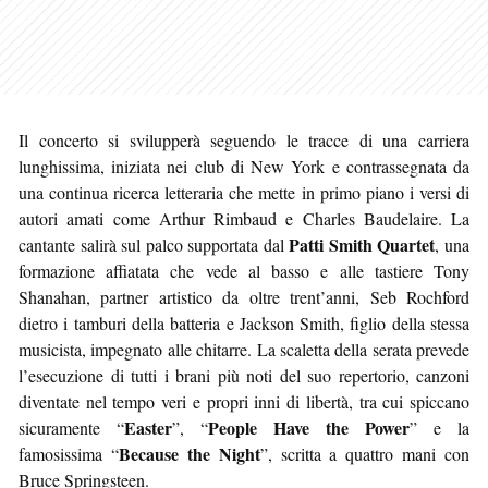
Il concerto si svilupperà seguendo le tracce di una carriera
lunghissima, iniziata nei club di New York e contrassegnata da
una continua ricerca letteraria che mette in primo piano i versi di
autori amati come Arthur Rimbaud e Charles Baudelaire. La
Patti Smith Quartet
cantante salirà sul palco supportata dal
, una
formazione affiatata che vede al basso e alle tastiere Tony
Shanahan, partner artistico da oltre trent’anni, Seb Rochford
dietro i tamburi della batteria e Jackson Smith, figlio della stessa
musicista, impegnato alle chitarre. La scaletta della serata prevede
l’esecuzione di tutti i brani più noti del suo repertorio, canzoni
diventate nel tempo veri e propri inni di libertà, tra cui spiccano
Easter
People Have the Power
sicuramente “
”, “
” e la
Because the Night
famosissima “
”, scritta a quattro mani con
Bruce Springsteen.