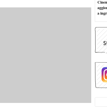
Cinem
aggio
a ingr