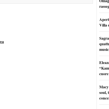
Omagg
rasseg
Apertu
Villa 
Sagra
vea
quattr
music
Eleaz
“Kami
cuore
Macy 
soul, 
conce