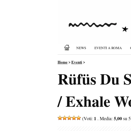
NEWS
EVENTI A ROMA
Home
>
Eventi
>
Rüfüs Du S
/ Exhale Wo
1
5,00
(Voti:
. Media:
su 5