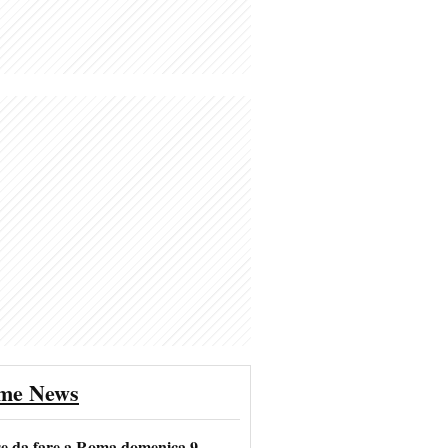
ime News
se da fare a Roma domenica 9