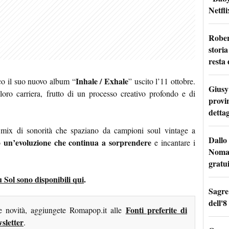
Netfli
Rober
storia
resta 
Inhale / Exhale
lco il suo nuovo album “
” uscito l’11 ottobre.
Giusy 
oro carriera, frutto di un processo creativo profondo e di
provi
dettag
un mix di sonorità che spaziano da campioni soul vintage a
Dallo 
un’evoluzione che continua a sorprendere
do
e incantare i
Nomad
gratu
u Sol sono disponibili qui
.
Sagre
dell'8
Fonti preferite di
me novità, aggiungete Romapop.it alle
sletter
.