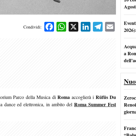
Agost
Event
Facebook
WhatsApp
X
LinkedIn
Telegra
Emai
Condividi:
2026)
Acqua 
a Rom
dell’
Nuo
Roma
Rüfüs Du
itorium Parco della Musica di
accoglierà i
Zeroc
Roma Summer Fest
Renoi
ica dance ed elettronica, in ambito del
giorn
Franc
“Baby