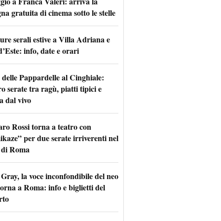
io a Franca Valeri: arriva la
na gratuita di cinema sotto le stelle
re serali estive a Villa Adriana e
d’Este: info, date e orari
 delle Pappardelle al Cinghiale:
o serate tra ragù, piatti tipici e
a dal vivo
aro Rossi torna a teatro con
kaze” per due serate irriverenti nel
 di Roma
Gray, la voce inconfondibile del neo
torna a Roma: info e biglietti del
rto