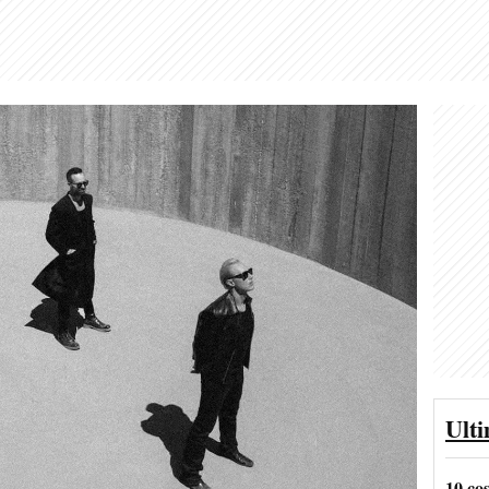
Ult
10 co