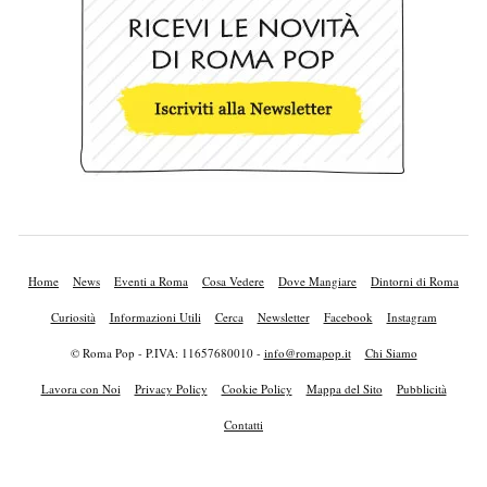
Home
News
Eventi a Roma
Cosa Vedere
Dove Mangiare
Dintorni di Roma
Curiosità
Informazioni Utili
Cerca
Newsletter
Facebook
Instagram
© Roma Pop - P.IVA: 11657680010 -
info@romapop.it
Chi Siamo
Lavora con Noi
Privacy Policy
Cookie Policy
Mappa del Sito
Pubblicità
Contatti