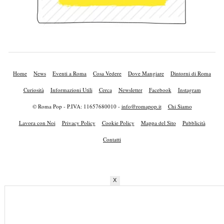
Home
News
Eventi a Roma
Cosa Vedere
Dove Mangiare
Dintorni di Roma
Curiosità
Informazioni Utili
Cerca
Newsletter
Facebook
Instagram
© Roma Pop - P.IVA: 11657680010 -
info@romapop.it
Chi Siamo
Lavora con Noi
Privacy Policy
Cookie Policy
Mappa del Sito
Pubblicità
Contatti
X