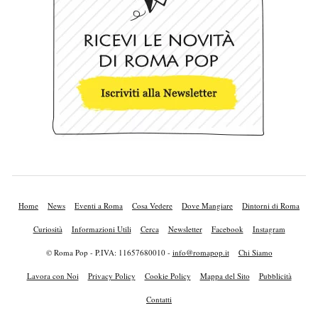
Home
News
Eventi a Roma
Cosa Vedere
Dove Mangiare
Dintorni di Roma
Curiosità
Informazioni Utili
Cerca
Newsletter
Facebook
Instagram
© Roma Pop - P.IVA: 11657680010 -
info@romapop.it
Chi Siamo
Lavora con Noi
Privacy Policy
Cookie Policy
Mappa del Sito
Pubblicità
Contatti