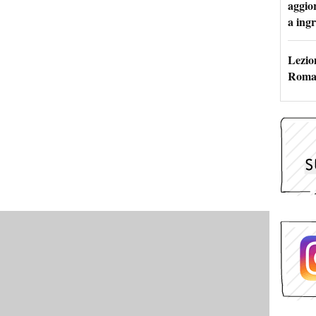
aggio
a ingr
Lezion
Roma: