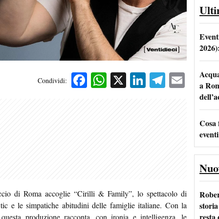
Ult
Event
2026)
Acqua 
Facebook
WhatsApp
X
LinkedIn
Telegra
Emai
Condividi:
a Rom
dell’
Cosa 
eventi
Nuo
ccio di Roma accoglie “Cirilli & Family”, lo spettacolo di
Rober
storia
ic e le simpatiche abitudini delle famiglie italiane. Con la
resta 
 questa produzione racconta, con ironia e intelligenza, le