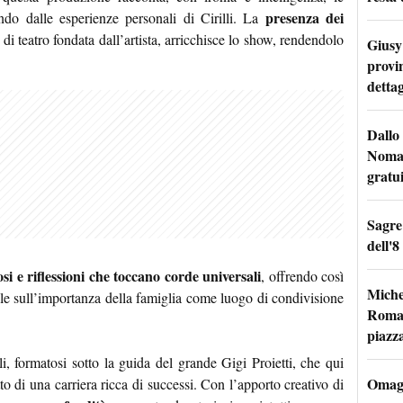
presenza dei
ndo dalle esperienze personali di Cirilli. La
a di teatro fondata dall’artista, arricchisce lo show, rendendolo
Giusy 
provi
dettag
Dallo 
Nomad
gratu
Sagre
dell'8
si e riflessioni che toccano corde universali
, offrendo così
Miche
le sull’importanza della famiglia come luogo di condivisione
Roma: 
piazz
lli, formatosi sotto la guida del grande Gigi Proietti, che qui
Omagg
tto di una carriera ricca di successi. Con l’apporto creativo di