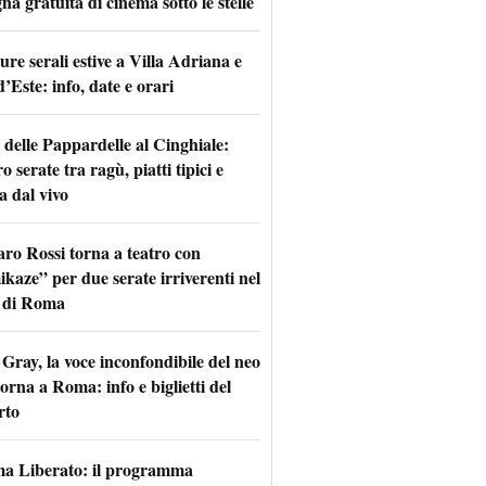
na gratuita di cinema sotto le stelle
re serali estive a Villa Adriana e
d’Este: info, date e orari
 delle Pappardelle al Cinghiale:
o serate tra ragù, piatti tipici e
a dal vivo
aro Rossi torna a teatro con
kaze” per due serate irriverenti nel
 di Roma
Gray, la voce inconfondibile del neo
torna a Roma: info e biglietti del
rto
a Liberato: il programma