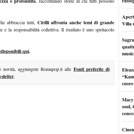
rasseg
ezza e profondità
, raccontando storie in cui tutti possono
Apertu
Cirilli affronta anche temi di grande
he abbraccia tutti,
Villa 
 e la responsabilità collettiva. Il risultato è uno spettacolo
Sagra
quattr
 disponibili qui
.
music
Fonti preferite di
me novità, aggiungete Romapop.it alle
Eleaz
sletter
“Kami
.
cuore
Macy 
soul, 
conce
Cinem