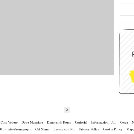
X
Cosa Vedere
Dove Mangiare
Dintorni di Roma
Curiosità
Informazioni Utili
Cerca
N
010 -
info@romapop.it
Chi Siamo
Lavora con Noi
Privacy Policy
Cookie Policy
Mappa