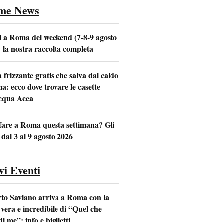
ime News
i a Roma del weekend (7-8-9 agosto
: la nostra raccolta completa
frizzante gratis che salva dal caldo
m
l
a: ecco dove trovare le casette
acqua Acea
fare a Roma questa settimana? Gli
 dal 3 al 9 agosto 2026
vi Eventi
to Saviano arriva a Roma con la
 vera e incredibile di “Quel che
di me”: info e biglietti