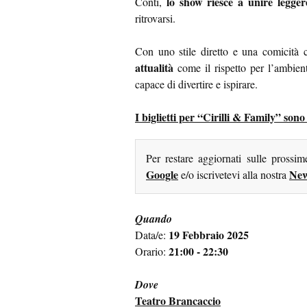
lo show riesce a unire legger
Conti,
ritrovarsi.
Con uno stile diretto e una comicità c
attualità
come il rispetto per l’ambiente
capace di divertire e ispirare.
I biglietti per “Cirilli & Family” sono
Per restare aggiornati sulle prossi
Google
New
e/o iscrivetevi alla nostra
Quando
19 Febbraio 2025
Data/e:
21:00 - 22:30
Orario:
Dove
Teatro Brancaccio