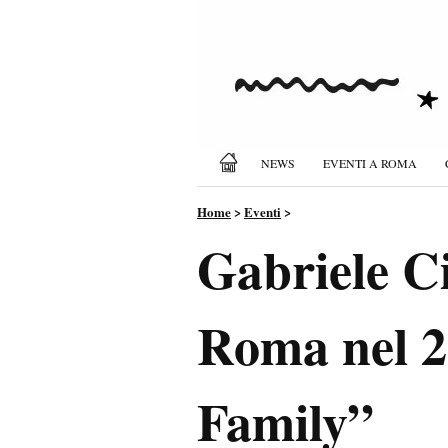
NEWS
EVENTI A ROMA
Home
>
Eventi
>
Gabriele Ci
Roma nel 20
Family”