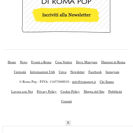
Home
News
Eventi a Roma
Cosa Vedere
Dove Mangiare
Dintorni di Roma
Curiosità
Informazioni Utili
Cerca
Newsletter
Facebook
Instagram
© Roma Pop - P.IVA: 11657680010 -
info@romapop.it
Chi Siamo
Lavora con Noi
Privacy Policy
Cookie Policy
Mappa del Sito
Pubblicità
Contatti
X