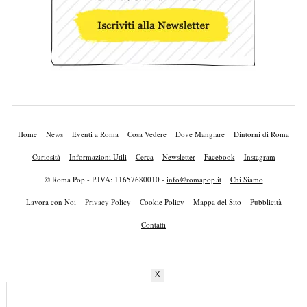
Home
News
Eventi a Roma
Cosa Vedere
Dove Mangiare
Dintorni di Roma
Curiosità
Informazioni Utili
Cerca
Newsletter
Facebook
Instagram
© Roma Pop - P.IVA: 11657680010 -
info@romapop.it
Chi Siamo
Lavora con Noi
Privacy Policy
Cookie Policy
Mappa del Sito
Pubblicità
Contatti
X