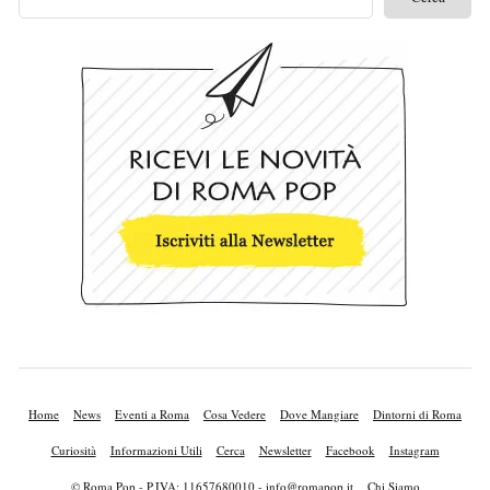
Home
News
Eventi a Roma
Cosa Vedere
Dove Mangiare
Dintorni di Roma
Curiosità
Informazioni Utili
Cerca
Newsletter
Facebook
Instagram
© Roma Pop - P.IVA: 11657680010 -
info@romapop.it
Chi Siamo