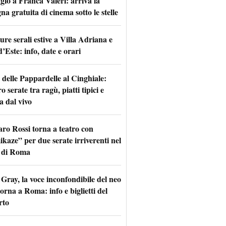
io a Franca Valeri: arriva la
na gratuita di cinema sotto le stelle
re serali estive a Villa Adriana e
d’Este: info, date e orari
 delle Pappardelle al Cinghiale:
o serate tra ragù, piatti tipici e
a dal vivo
aro Rossi torna a teatro con
kaze” per due serate irriverenti nel
 di Roma
Gray, la voce inconfondibile del neo
torna a Roma: info e biglietti del
rto