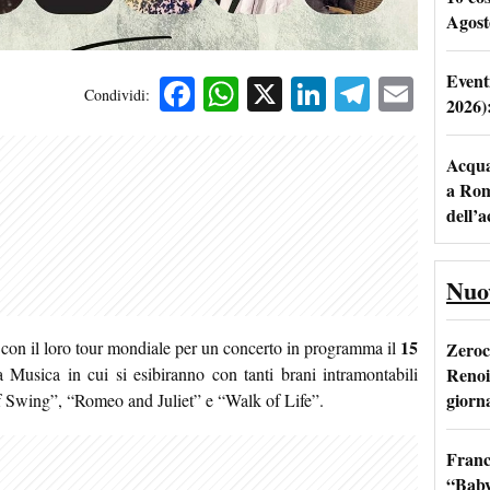
Agost
Event
Facebook
WhatsApp
X
LinkedIn
Telegra
Emai
Condividi:
2026)
Acqua 
a Rom
dell’
Nuo
15
con il loro tour mondiale per un concerto in programma il
Zeroc
Renoi
 Musica in cui si esibiranno con tanti brani intramontabili
giorn
 Swing”, “Romeo and Juliet” e “Walk of Life”.
Franc
“Baby