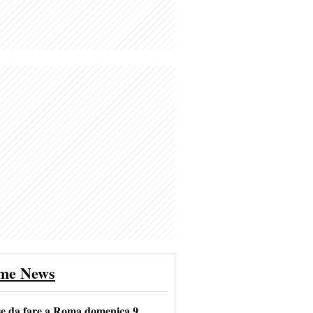
ime News
se da fare a Roma domenica 9