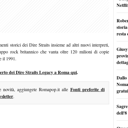
Netfli
Rober
storia
resta 
nti storici dei Dire Straits insieme ad altri nuovi interpreti,
Giusy 
ruppo rock britannico che vanta oltre 120 milioni di copie
provi
e il 1991.
dettag
oncerto dei Dire Straits Legacy a Roma qui
.
Dallo 
Nomad
Fonti preferite di
me novità, aggiungete Romapop.it alle
gratu
sletter
.
Sagre
dell'8