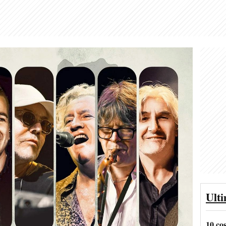
Ult
10 co