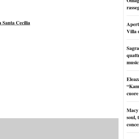
Omagg
rasseg
 Santa Cecilia
Apertu
Villa 
Sagra
quattr
music
Eleaz
“Kami
cuore
Macy 
soul, 
conce