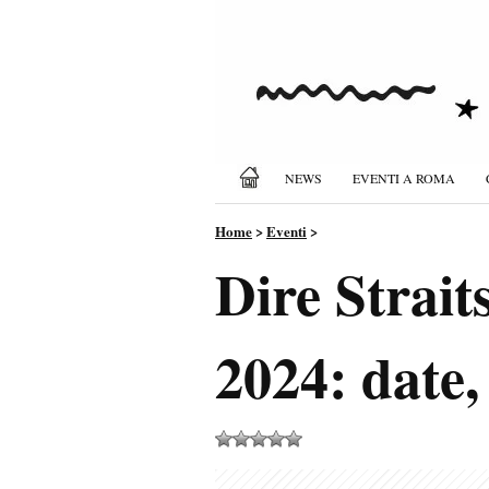
NEWS
EVENTI A ROMA
Home
>
Eventi
>
Dire Strait
2024: date, 