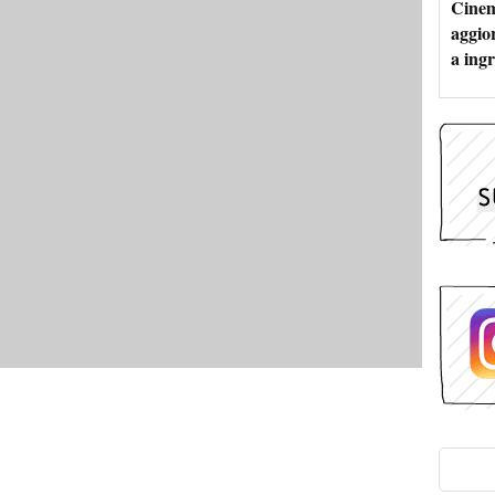
Cinem
aggio
a ingr