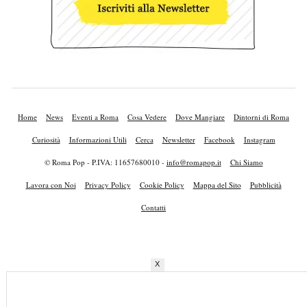
Home
News
Eventi a Roma
Cosa Vedere
Dove Mangiare
Dintorni di Roma
Curiosità
Informazioni Utili
Cerca
Newsletter
Facebook
Instagram
© Roma Pop - P.IVA: 11657680010 -
info@romapop.it
Chi Siamo
Lavora con Noi
Privacy Policy
Cookie Policy
Mappa del Sito
Pubblicità
Contatti
X