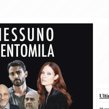
Ult
10 co