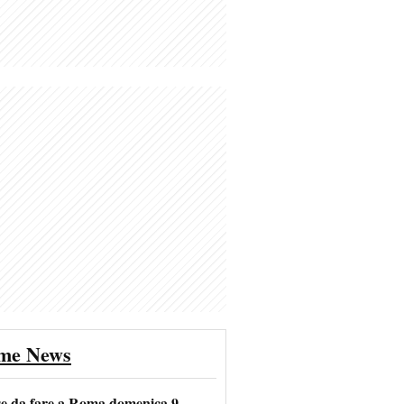
ime News
se da fare a Roma domenica 9