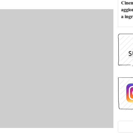
Cinem
aggio
a ingr