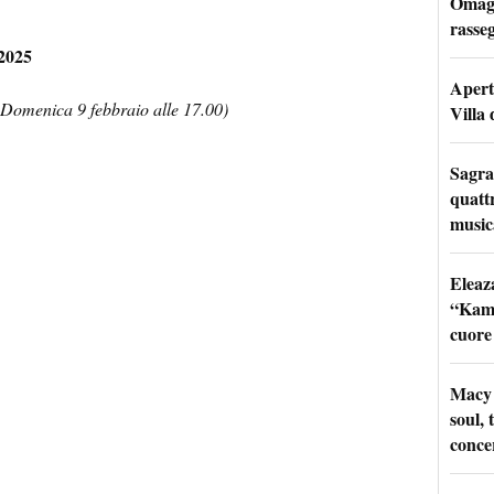
Omagg
rasseg
 2025
Apertu
. Domenica 9 febbraio alle 17.00)
Villa 
Sagra
quattr
music
Eleaz
“Kami
cuore
Macy 
soul, 
conce