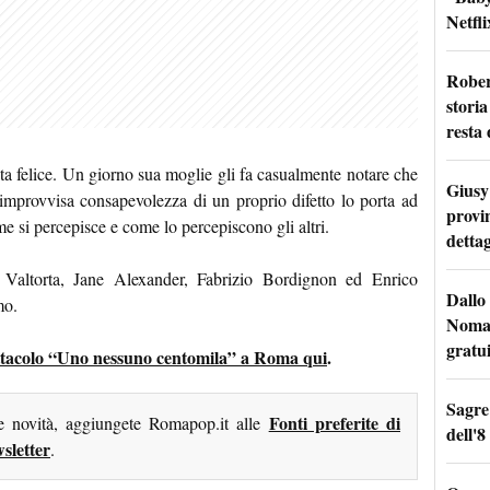
Netfli
Rober
storia
resta 
a felice. Un giorno sua moglie gli fa casualmente notare che
Giusy 
 improvvisa consapevolezza di un proprio difetto lo porta ad
provi
ome si percepisce e come lo percepiscono gli altri.
dettag
 Valtorta, Jane Alexander, Fabrizio Bordignon ed Enrico
Dallo 
mo.
Nomad
gratu
spettacolo “Uno nessuno centomila” a Roma qui
.
Sagre
Fonti preferite di
me novità, aggiungete Romapop.it alle
dell'8
sletter
.