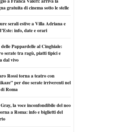
io a Franca Valeri: arriva la
na gratuita di cinema sotto le stelle
re serali estive a Villa Adriana e
d’Este: info, date e orari
 delle Pappardelle al Cinghiale:
o serate tra ragù, piatti tipici e
a dal vivo
aro Rossi torna a teatro con
kaze” per due serate irriverenti nel
 di Roma
Gray, la voce inconfondibile del neo
torna a Roma: info e biglietti del
rto