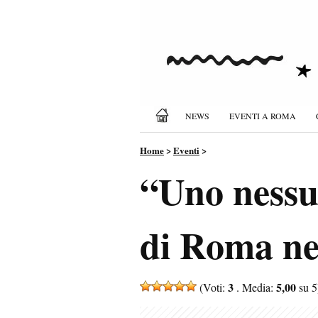
NEWS
EVENTI A ROMA
Home
>
Eventi
>
“Uno nessu
di Roma nel
3
5,00
(Voti:
. Media:
su 5