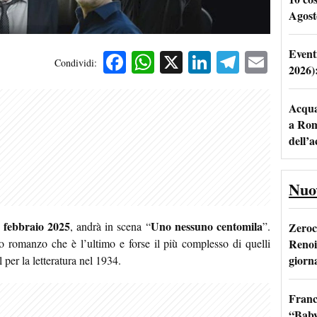
Agost
Event
Facebook
WhatsApp
X
LinkedIn
Telegra
Emai
Condividi:
2026)
Acqua 
a Rom
dell’
Nuo
9 febbraio 2025
Uno nessuno centomila
, andrà in scena “
”.
Zeroc
Renoi
o romanzo che è l’ultimo e forse il più complesso di quelli
giorn
 per la letteratura nel 1934.
Franc
“Baby