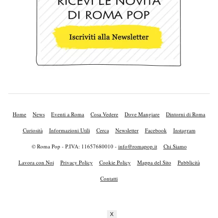
Home
News
Eventi a Roma
Cosa Vedere
Dove Mangiare
Dintorni di Roma
Curiosità
Informazioni Utili
Cerca
Newsletter
Facebook
Instagram
© Roma Pop - P.IVA: 11657680010 -
info@romapop.it
Chi Siamo
Lavora con Noi
Privacy Policy
Cookie Policy
Mappa del Sito
Pubblicità
Contatti
X