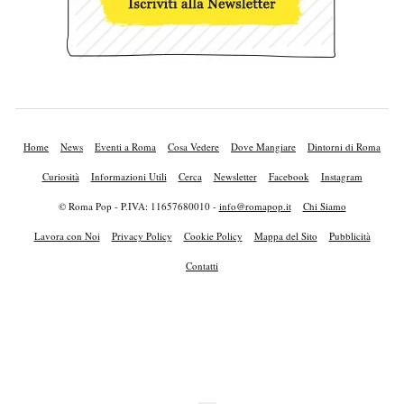
Home
News
Eventi a Roma
Cosa Vedere
Dove Mangiare
Dintorni di Roma
Curiosità
Informazioni Utili
Cerca
Newsletter
Facebook
Instagram
© Roma Pop - P.IVA: 11657680010 -
info@romapop.it
Chi Siamo
Lavora con Noi
Privacy Policy
Cookie Policy
Mappa del Sito
Pubblicità
Contatti