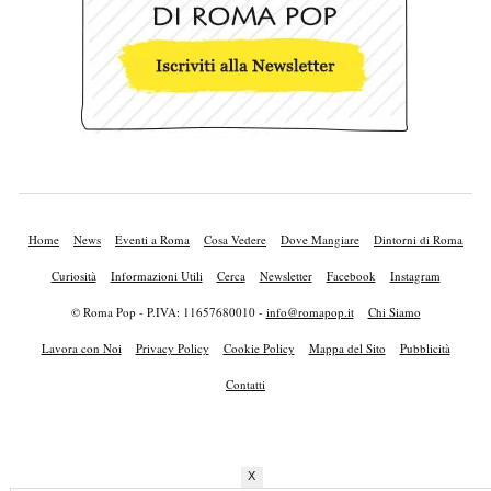
Home
News
Eventi a Roma
Cosa Vedere
Dove Mangiare
Dintorni di Roma
Curiosità
Informazioni Utili
Cerca
Newsletter
Facebook
Instagram
© Roma Pop - P.IVA: 11657680010 -
info@romapop.it
Chi Siamo
Lavora con Noi
Privacy Policy
Cookie Policy
Mappa del Sito
Pubblicità
Contatti
X