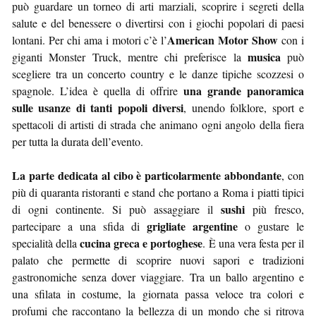
può guardare un torneo di arti marziali, scoprire i segreti della
salute e del benessere o divertirsi con i giochi popolari di paesi
American Motor Show
lontani. Per chi ama i motori c’è l’
con i
musica
giganti Monster Truck, mentre chi preferisce la
può
scegliere tra un concerto country e le danze tipiche scozzesi o
una grande panoramica
spagnole. L’idea è quella di offrire
sulle usanze di tanti popoli diversi
, unendo folklore, sport e
spettacoli di artisti di strada che animano ogni angolo della fiera
per tutta la durata dell’evento.
La parte dedicata al cibo è particolarmente abbondante
, con
più di quaranta ristoranti e stand che portano a Roma i piatti tipici
sushi
di ogni continente. Si può assaggiare il
più fresco,
grigliate argentine
partecipare a una sfida di
o gustare le
cucina greca e portoghese
specialità della
. È una vera festa per il
palato che permette di scoprire nuovi sapori e tradizioni
gastronomiche senza dover viaggiare. Tra un ballo argentino e
una sfilata in costume, la giornata passa veloce tra colori e
profumi che raccontano la bellezza di un mondo che si ritrova