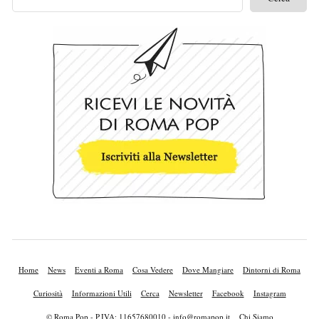
Home
News
Eventi a Roma
Cosa Vedere
Dove Mangiare
Dintorni di Roma
Curiosità
Informazioni Utili
Cerca
Newsletter
Facebook
Instagram
© Roma Pop - P.IVA: 11657680010 -
info@romapop.it
Chi Siamo