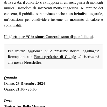
della serata, il concerto si svilupperà in un susseguirsi di momenti
musicali introdotti da interventi molto suggestivi. Al termine del
un brindisi augurale
concerto, il pubblico sarà invitato anche a
,
un’occasione per condividere insieme un momento di calore e
convivialità.
I biglietti per “Christmas Concert” sono disponibili qui
.
Per restare aggiornati sulle prossime novità, aggiungete
Fonti preferite di Google
Romapop.it alle
e/o iscrivetevi
Newsletter
alla nostra
.
Quando
23 Dicembre 2024
Data/e:
21:00 - 23:00
Orario:
Dove
Teatro Tor Bella Monaca