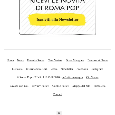
Home
News
Eventi a Roma
Cosa Vedere
Dove Mangiare
Dintorni di Roma
Curiosità
Informazioni Utili
Cerca
Newsletter
Facebook
Instagram
© Roma Pop - P.IVA: 11657680010 -
info@romapop.it
Chi Siamo
Lavora con Noi
Privacy Policy
Cookie Policy
Mappa del Sito
Pubblicità
Contatti
X