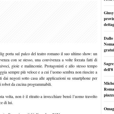
Giusy 
provi
dettag
Dallo 
Nomad
gratu
lig porta sul palco del teatro romano il suo ultimo show: un
venza con se stesso, una convivenza a volte forzata fatti di
Sagre
uivoci, gioie e malinconie. Protagonisti e allo stesso tempo
dell'8
iaggia sempre più veloce e a cui l’uomo sembra non riuscire a
ti dai negozi sotto casa alle applicazioni su smartphone per
Miche
ai robot da cucina programmabili.
Roma: 
piazz
 volta, non è il ritratto a invecchiare bensì l’uomo travolto
e di lui.
Omagg