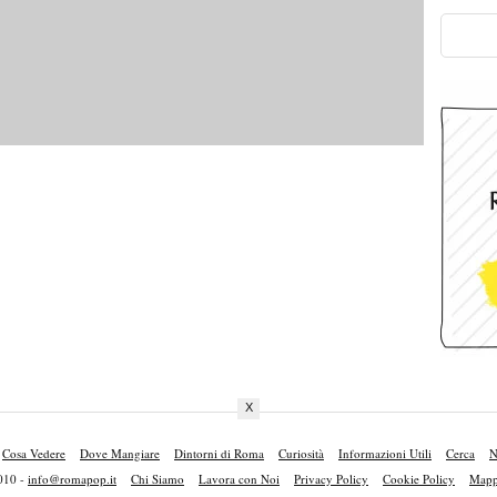
X
Cosa Vedere
Dove Mangiare
Dintorni di Roma
Curiosità
Informazioni Utili
Cerca
N
010 -
info@romapop.it
Chi Siamo
Lavora con Noi
Privacy Policy
Cookie Policy
Mappa