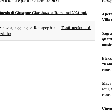
rasseg
1° dicembre 2021
zi a Roma è per il
.
pettacolo di Giuseppe Giacobazzi a Roma nel 2021 qui.
Apertu
Villa 
Fonti preferite di
me novità, aggiungete Romapop.it alle
Sagra
sletter
.
quattr
music
Eleaz
“Kami
cuore
Macy 
soul, 
conce
Cinem