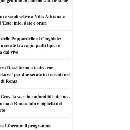
na gratuita di cinema sotto le stelle
re serali estive a Villa Adriana e
d’Este: info, date e orari
 delle Pappardelle al Cinghiale:
o serate tra ragù, piatti tipici e
a dal vivo
aro Rossi torna a teatro con
kaze” per due serate irriverenti nel
 di Roma
Gray, la voce inconfondibile del neo
torna a Roma: info e biglietti del
rto
a Liberato: il programma