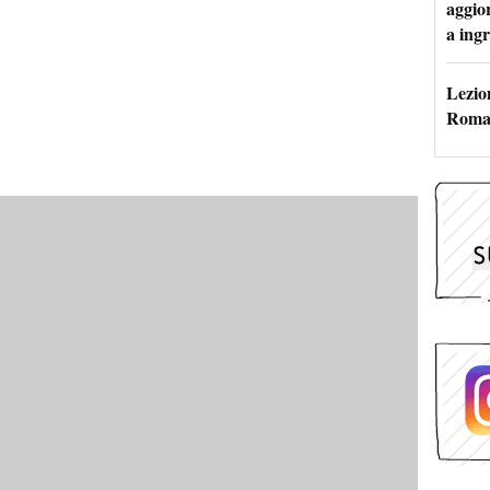
aggio
a ingr
Lezion
Roma: