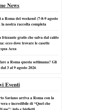
ime News
i a Roma del weekend (7-8-9 agosto
: la nostra raccolta completa
frizzante gratis che salva dal caldo
m
l
a: ecco dove trovare le casette
acqua Acea
fare a Roma questa settimana? Gli
 dal 3 al 9 agosto 2026
vi Eventi
to Saviano arriva a Roma con la
 vera e incredibile di “Quel che
di me”: info e biglietti