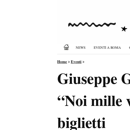
NEWS
EVENTI A ROMA
Home
>
Eventi
>
Giuseppe G
“Noi mille 
biglietti