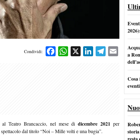
Ult
Event
2026)
Acqua 
Facebook
WhatsApp
X
LinkedIn
Telegra
Emai
Condividi:
a Rom
dell’
Cosa 
eventi
Nuo
dicembre 2021
, al Teatro Brancaccio, nel mese di
per
Rober
storia
spettacolo dal titolo “Noi – Mille volti e una bugia”.
resta 