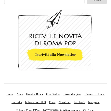
Home
News
Eventi a Roma
Cosa Vedere
Dove Mangiare
Dintorni di Roma
Curiosità
Informazioni Utili
Cerca
Newsletter
Facebook
Instagram
© Roma Pop - P.IVA: 11657680010 -
info@romapop.it
Chi Siamo