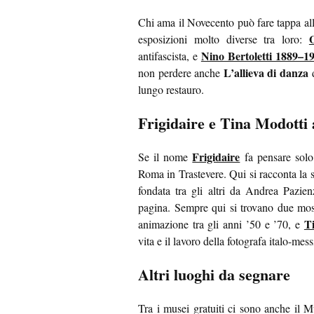
Chi ama il Novecento può fare tappa all
esposizioni molto diverse tra loro:
Nino Bertoletti 1889–1
antifascista, e
L’allieva di danza
non perdere anche
d
lungo restauro.
Frigidaire e Tina Modotti
Frigidaire
Se il nome
fa pensare solo
Roma in Trastevere. Qui si racconta la sto
fondata tra gli altri da Andrea Pazien
pagina. Sempre qui si trovano due mos
T
animazione tra gli anni ’50 e ’70, e
vita e il lavoro della fotografa italo-mess
Altri luoghi da segnare
Tra i musei gratuiti ci sono anche il 