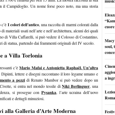
music
con il Campidoglio. Un nome forse poco noto, ma una storia
Eleaz
“Kami
I colori dell’antico
o c’è
, una raccolta di marmi colorati dalla
cuore
 materiali usati nell’arte e nell’architettura, alcuni dei quali
no di Villa Caffarelli, si può vedere il Colosso di Costantino,
Macy 
ri di statua, partendo dai frammenti originali del IV secolo.
soul, 
conce
le a Villa Torlonia
Cinem
Mario Mafai e Antonietta Raphaël. Un’altra
ressanti c’è
aggio
 Dipinti, lettere e disegni raccontano il loro legame umano e
a ingr
mento a pezzi
di Renato Mambor si può vedere dopo un
Niki Berlinguer
Civette, si entra nel mondo tessile di
, una
Lezion
Pysanka
endenza, si prosegue con
, l’arte ucraina dell’uovo
Roma:
ificati e dettagli minuziosi.
vi alla Galleria d’Arte Moderna
Festi