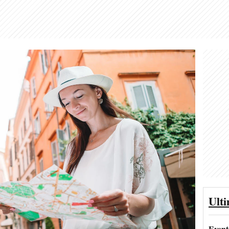
Ult
Event