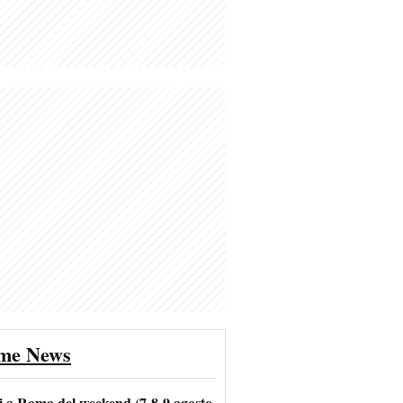
ime News
i a Roma del weekend (7-8-9 agosto