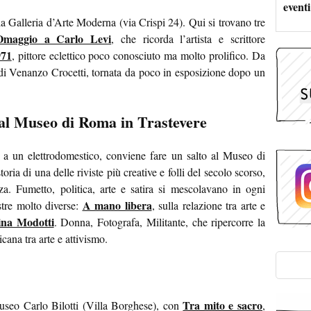
eventi
a Galleria d’Arte Moderna (via Crispi 24). Qui si trovano tre
Omaggio a Carlo Levi
, che ricorda l’artista e scrittore
971
, pittore eclettico poco conosciuto ma molto prolifico. Da
i Venanzo Crocetti, tornata da poco in esposizione dopo un
 al Museo di Roma in Trastevere
 a un elettrodomestico, conviene fare un salto al Museo di
ria di una delle riviste più creative e folli del secolo scorso,
za. Fumetto, politica, arte e satira si mescolavano in ogni
A mano libera
tre molto diverse:
, sulla relazione tra arte e
ina Modotti
. Donna, Fotografa, Militante, che ripercorre la
icana tra arte e attivismo.
Tra mito e sacro
Museo Carlo Bilotti (Villa Borghese), con
,