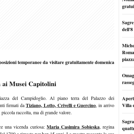
gratu
Sagre
dell'8
Miche
Roma: 
piazz
posizioni temporanee da visitare gratuitamente domenica
Omagg
rasseg
a ai Musei Capitolini
Apertu
piazza del Campidoglio. Al piano terra del Palazzo dei
Villa 
Tiziano, Lotto, Crivelli e Guercino
nti firmati da
, in arrivo
piccola raccolta, ma di grande valore.
Sagra
Maria Casimira Sobieska
ece una vicenda curiosa:
, regina
quattr
del 1700 e rimasta per ben 15 anni. La mostra racconta la sua