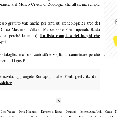
oranea, e il Museo Civico di Zoologia, che affascina sempre
resso gratuito vale anche per tanti siti archeologici: Parco del
 Circo Massimo, Villa di Massenzio e Fori Imperiali. Basta
La lista completa dei luoghi che
acqua, perché fa caldo).
 qui
.
ortafoglio, ma solo curiosità e voglia di camminare perché
er tutti i gusti!
Fonti preferite di
me novità, aggiungete Romapop.it alle
sletter
.
X
Cosa Vedere
Dove Mangiare
Dintorni di Roma
Curiosità
Informazioni Utili
Cerca
N