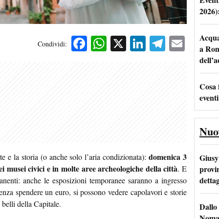
2026)
Acqua 
Facebook
WhatsApp
X
LinkedIn
Telegra
Emai
Condividi:
a Rom
dell’
Cosa 
eventi
Nuo
domenica 3
e e la storia (o anche solo l’aria condizionata):
Giusy 
i musei civici e in molte aree archeologiche della città
provi
. E
dettag
anenti: anche le esposizioni
temporanee saranno a ingresso
senza spendere un euro, si possono vedere capolavori e storie
belli della Capitale.
Dallo 
Nomad