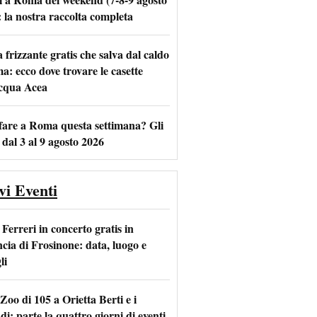
: la nostra raccolta completa
frizzante gratis che salva dal caldo
m
l
a: ecco dove trovare le casette
acqua Acea
fare a Roma questa settimana? Gli
 dal 3 al 9 agosto 2026
vi Eventi
Ferreri in concerto gratis in
ncia di Frosinone: data, luogo e
li
Zoo di 105 a Orietta Berti e i
i: parte la quattro giorni di eventi